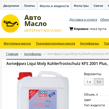
Дворники
Лампы
Фильтры
Свечи
Масла и жидкости
Авто
Доставка и оплата
Обмен
Масло
Корзина:
пока пуста.
ИНТЕРНЕТ-МАГАЗИН
Моторные масла
Трансмиссионные масла
Антифризы
То
Главная
»
Антифризы
»
Антифриз Liqui Moly Kuhlerfrostschutz KFS
Антифриз Liqui Moly Kuhlerfrostschutz KFS 2001 Plus,
Варианты:
1 л
5 л
Объем, л
Цвет
Тип жидкости