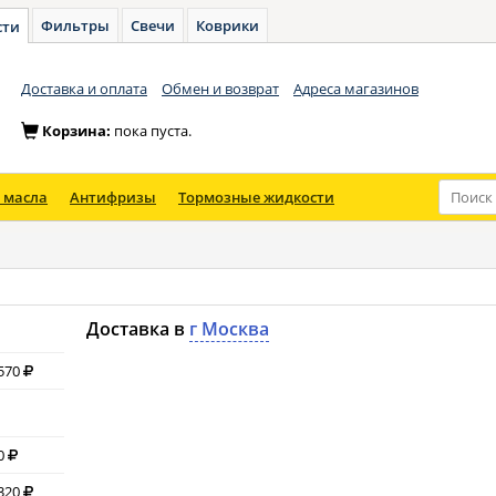
Фильтры
Свечи
Коврики
сти
Доставка и оплата
Обмен и возврат
Адреса магазинов
Корзина:
пока пуста.
 масла
Антифризы
Тормозные жидкости
Доставка в
г Москва
 570
 0
 320