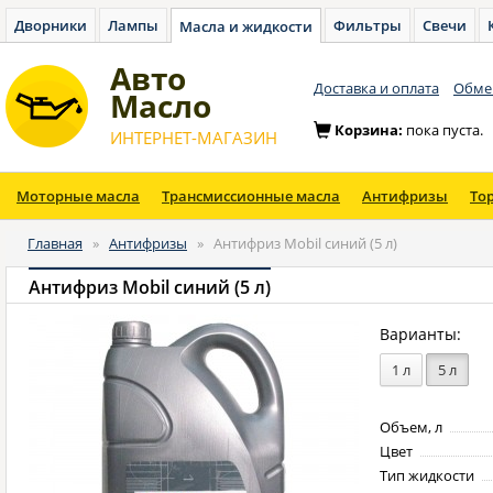
Дворники
Лампы
Фильтры
Свечи
Масла и жидкости
Авто
Доставка и оплата
Обмен
Масло
Корзина:
пока пуста.
ИНТЕРНЕТ-МАГАЗИН
Моторные масла
Трансмиссионные масла
Антифризы
То
Главная
»
Антифризы
»
Антифриз Mobil синий (5 л)
Антифриз Mobil синий (5 л)
Варианты:
1 л
5 л
Объем, л
Цвет
Тип жидкости