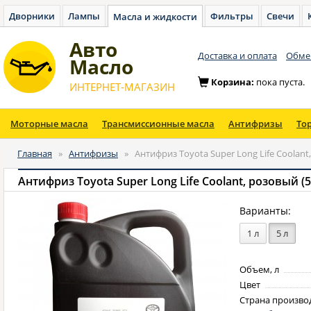
Дворники
Лампы
Фильтры
Свечи
Масла и жидкости
Авто
Доставка и оплата
Обмен
Масло
Корзина:
пока пуста.
ИНТЕРНЕТ-МАГАЗИН
Моторные масла
Трансмиссионные масла
Антифризы
То
Главная
»
Антифризы
»
Антифриз Toyota Super Long Life Coolant,
Антифриз Toyota Super Long Life Coolant, розовый (5
Варианты:
1 л
5 л
Объем, л
Цвет
Страна произво