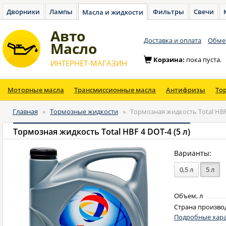
Дворники
Лампы
Фильтры
Свечи
Масла и жидкости
Авто
Доставка и оплата
Обмен
Масло
Корзина:
пока пуста.
ИНТЕРНЕТ-МАГАЗИН
Моторные масла
Трансмиссионные масла
Антифризы
То
Главная
»
Тормозные жидкости
»
Тормозная жидкость Total HBF 
Тормозная жидкость Total HBF 4 DOT-4 (5 л)
Варианты:
0,5 л
5 л
Объем, л
Страна произво
Подробные хара