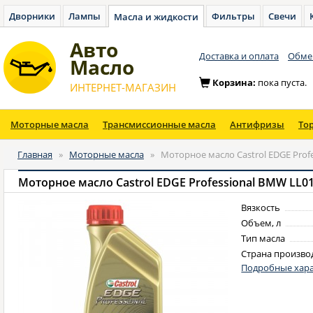
Дворники
Лампы
Фильтры
Свечи
Масла и жидкости
Авто
Доставка и оплата
Обмен
Масло
Корзина:
пока пуста.
ИНТЕРНЕТ-МАГАЗИН
Моторные масла
Трансмиссионные масла
Антифризы
То
Главная
»
Моторные масла
»
Моторное масло Castrol EDGE Profe
Моторное масло Castrol EDGE Professional BMW LL01 
Вязкость
Объем, л
Тип масла
Страна произво
Подробные хара