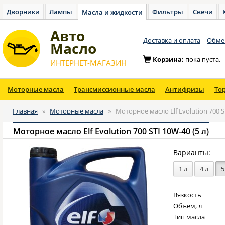
Дворники
Лампы
Фильтры
Свечи
Масла и жидкости
Авто
Доставка и оплата
Обмен
Масло
Корзина:
пока пуста.
ИНТЕРНЕТ-МАГАЗИН
Моторные масла
Трансмиссионные масла
Антифризы
То
Главная
»
Моторные масла
»
Моторное масло Elf Evolution 700 ST
Моторное масло Elf Evolution 700 STI 10W-40 (5 л)
Варианты:
1 л
4 л
5
Вязкость
Объем, л
Тип масла