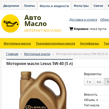
Дворники
Лампы
Фильтры
Свечи
Масла и жидкости
Авто
Доставка и оплата
Обмен
Масло
Корзина:
пока пуста.
ИНТЕРНЕТ-МАГАЗИН
Моторные масла
Трансмиссионные масла
Антифризы
То
Главная
»
Моторные масла
»
Моторное масло Lexus 5W-40 (5 л)
Моторное масло Lexus 5W-40 (5 л)
Варианты:
1 л
4 л
5
Вязкость
Объем, л
Тип масла