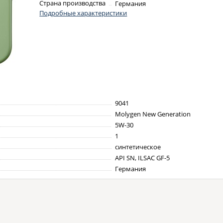
Страна производства
Германия
Подробные характеристики
9041
Molygen New Generation
5W-30
1
синтетическое
API SN, ILSAC GF-5
Германия