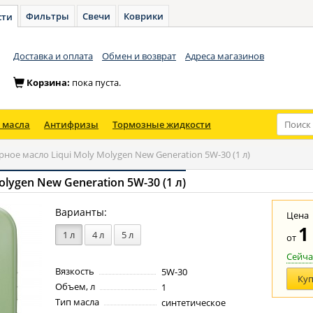
Фильтры
Свечи
Коврики
сти
Доставка и оплата
Обмен и возврат
Адреса магазинов
Корзина:
пока пуста.
 масла
Антифризы
Тормозные жидкости
ное масло Liqui Moly Molygen New Generation 5W-30 (1 л)
lygen New Generation 5W-30 (1 л)
Варианты:
Цена
1
1 л
4 л
5 л
от
Сейча
Вязкость
5W-30
Ку
Объем, л
1
Тип масла
синтетическое