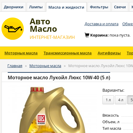
Дворники
Лампы
Фильтры
Свечи
Масла и жидкости
Авто
Доставка и оплата
Обмен
Масло
Корзина:
пока пуста.
ИНТЕРНЕТ-МАГАЗИН
Моторные масла
Трансмиссионные масла
Антифризы
То
Главная
»
Моторные масла
»
Моторное масло Лукойл Люкс 10W-
Моторное масло Лукойл Люкс 10W-40 (5 л)
Варианты:
1 л
4 л
5
Вязкость
Объем, л
Тип масла