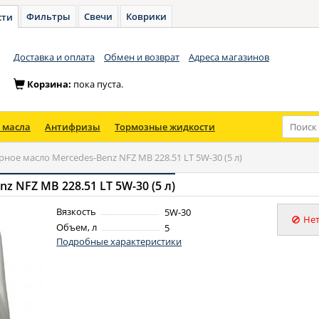
Фильтры
Свечи
Коврики
сти
Доставка и оплата
Обмен и возврат
Адреса магазинов
Корзина:
пока пуста.
 масла
Антифризы
Тормозные жидкости
ное масло Mercedes-Benz NFZ MB 228.51 LT 5W-30 (5 л)
 NFZ MB 228.51 LT 5W-30 (5 л)
Вязкость
5W-30
Нет
Объем, л
5
Подробные характеристики