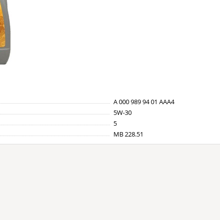
A 000 989 94 01 AAA4
5W-30
5
MB 228.51