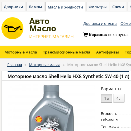
Дворники
Лампы
Фильтры
Свечи
Масла и жидкости
Авто
Доставка и оплата
Обмен
Масло
Корзина:
пока пуста.
ИНТЕРНЕТ-МАГАЗИН
Моторные масла
Трансмиссионные масла
Антифризы
То
Главная
»
Моторные масла
»
Моторное масло Shell Helix HX8 Syn
Моторное масло Shell Helix HX8 Synthetic 5W-40 (1 л)
Варианты:
1 л
4 л
Вязкость
Объем, л
Тип масла