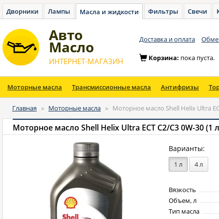
Дворники
Лампы
Фильтры
Свечи
Масла и жидкости
Авто
Доставка и оплата
Обмен
Масло
Корзина:
пока пуста.
ИНТЕРНЕТ-МАГАЗИН
Моторные масла
Трансмиссионные масла
Антифризы
То
Главная
»
Моторные масла
»
Моторное масло Shell Helix Ultra EC
Моторное масло Shell Helix Ultra ECT C2/C3 0W-30 (1 л
Варианты:
1 л
4 л
Вязкость
Объем, л
Тип масла