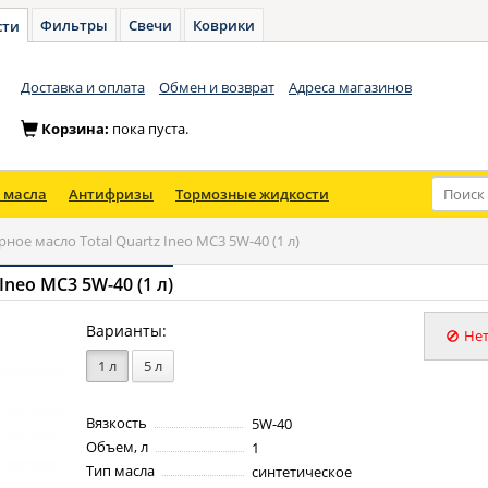
Фильтры
Свечи
Коврики
сти
Доставка и оплата
Обмен и возврат
Адреса магазинов
Корзина:
пока пуста.
 масла
Антифризы
Тормозные жидкости
ное масло Total Quartz Ineo MC3 5W-40 (1 л)
Ineo MC3 5W-40 (1 л)
Варианты:
Нет
1 л
5 л
Вязкость
5W-40
Объем, л
1
Тип масла
синтетическое