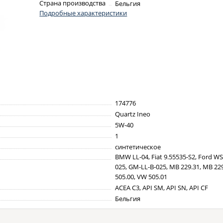
Страна производства
Бельгия
Подробные характеристики
174776
Quartz Ineo
5W-40
1
синтетическое
BMW LL-04, Fiat 9.55535-S2, Ford W
025, GM-LL-B-025, MB 229.31, MB 229
505.00, VW 505.01
ACEA C3, API SM, API SN, API CF
Бельгия