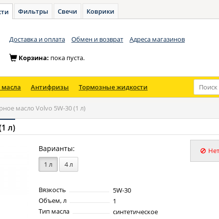
Фильтры
Свечи
Коврики
сти
Доставка и оплата
Обмен и возврат
Адреса магазинов
Корзина:
пока пуста.
 масла
Антифризы
Тормозные жидкости
ное масло Volvo 5W-30 (1 л)
1 л)
Варианты:
Нет
1 л
4 л
Вязкость
5W-30
Объем, л
1
Тип масла
синтетическое