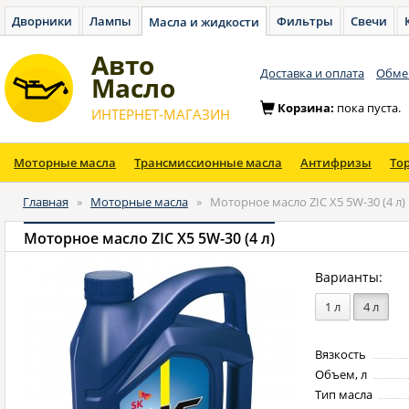
Дворники
Лампы
Фильтры
Свечи
Масла и жидкости
Авто
Доставка и оплата
Обмен
Масло
Корзина:
пока пуста.
ИНТЕРНЕТ-МАГАЗИН
Моторные масла
Трансмиссионные масла
Антифризы
То
Главная
»
Моторные масла
»
Моторное масло ZIC X5 5W-30 (4 л)
Моторное масло ZIC X5 5W-30 (4 л)
Варианты:
1 л
4 л
Вязкость
Объем, л
Тип масла