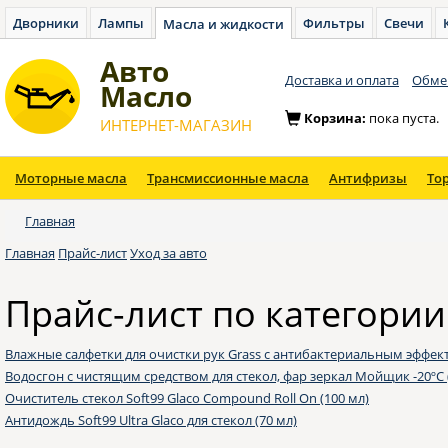
Дворники
Лампы
Фильтры
Свечи
Масла и жидкости
Авто
Доставка и оплата
Обмен
Масло
Корзина:
пока пуста.
ИНТЕРНЕТ-МАГАЗИН
Моторные масла
Трансмиссионные масла
Антифризы
То
Главная
Главная
Прайс-лист
Уход за авто
Прайс-лист по категории
Влажные салфетки для очистки рук Grass с антибактериальным эффект
Водосгон с чистящим средством для стекол, фар зеркал Мойщик -20ºС 
Очиститель стекол Soft99 Glaco Compound Roll On (100 мл)
Антидождь Soft99 Ultra Glaco для стекол (70 мл)