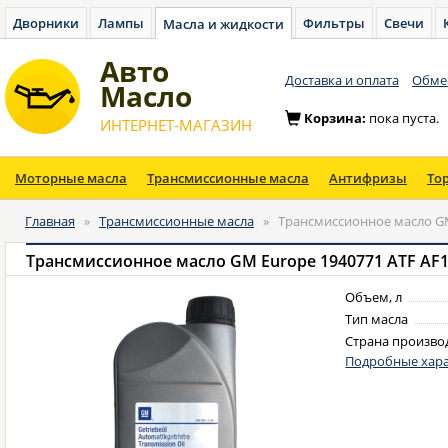
Дворники
Лампы
Фильтры
Свечи
Масла и жидкости
Авто
Доставка и оплата
Обмен
Масло
Корзина:
пока пуста.
ИНТЕРНЕТ-МАГАЗИН
Моторные масла
Трансмиссионные масла
Антифризы
То
Главная
»
Трансмиссионные масла
»
Трансмиссионное масло GM 
Трансмиссионное масло GM Europe 1940771 ATF AF13
Объем, л
Тип масла
Страна произво
Подробные хара