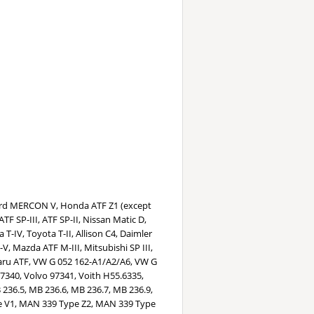
Ford MERCON V, Honda ATF Z1 (except
ATF SP-III, ATF SP-II, Nissan Matic D,
 T-IV, Toyota T-II, Allison C4, Daimler
 Mazda ATF M-III, Mitsubishi SP III,
ubaru ATF, VW G 052 162-A1/A2/A6, VW G
7340, Volvo 97341, Voith H55.6335,
 236.5, MB 236.6, MB 236.7, MB 236.9,
e V1, MAN 339 Type Z2, MAN 339 Type