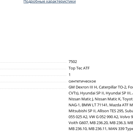
Подробные характеристики
7502
Top Tec ATF
1
синтетическое
GM Dexron III H, Caterpillar TO-2, 
CVTs), Hyundai SP II, Hyundai SP III, 
Nissan Matic J, Nissan Matic K, Toyota
NAG-1, BMW LT 71141, Mazda ATF M-V,
Mitsubishi SP II, Allison TES 295, S
055 025 А2, VW G 052 990 A2, Volvo 9
Voith G607, MB 236.20, MB 236.3, MB
MB 236.10, MB 236.11, MAN 339 Typ