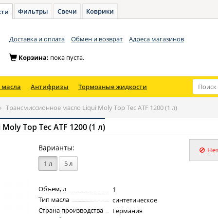
Фильтры
Свечи
Коврики
сти
Доставка и оплата
Обмен и возврат
Адреса магазинов
Корзина:
пока пуста.
 масла
Антифризы
Тормозные жидкости
»
Трансмиссионное масло Liqui Moly Top Tec ATF 1200 (1 л)
Moly Top Tec ATF 1200 (1 л)
Варианты:
Нет
1 л
5 л
Объем, л
1
Тип масла
синтетическое
Страна производства
Германия