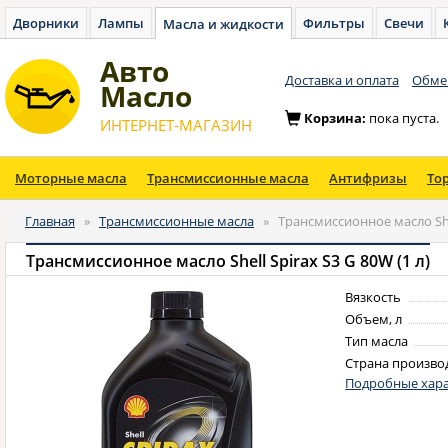
Дворники
Лампы
Фильтры
Свечи
Масла и жидкости
Авто
Доставка и оплата
Обмен
Масло
Корзина:
пока пуста.
ИНТЕРНЕТ-МАГАЗИН
Моторные масла
Трансмиссионные масла
Антифризы
То
Главная
»
Трансмиссионные масла
»
Трансмиссионное масло Shel
Трансмиссионное масло Shell Spirax S3 G 80W (1 л)
Вязкость
Объем, л
Тип масла
Страна произво
Подробные хара