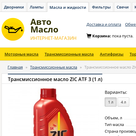
Дворники
Лампы
Фильтры
Свечи
Масла и жидкости
Авто
Доставка и оплата
Обмен
Масло
Корзина:
пока пуста.
ИНТЕРНЕТ-МАГАЗИН
Моторные масла
Трансмиссионные масла
Антифризы
То
Главная
»
Трансмиссионные масла
»
Трансмиссионное масло ZIC 
Трансмиссионное масло ZIC ATF 3 (1 л)
Варианты:
1 л
4 л
Объем, л
Тип масла
Страна произво