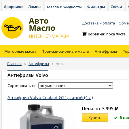
Дворники
Лампы
Фильтры
Свечи
Масла и жидкости
Авто
Доставка и оплата
Обмен
Масло
Корзина:
пока пуста.
ИНТЕРНЕТ-МАГАЗИН
Моторные масла
Трансмиссионные масла
Антифризы
То
Главная
»
Антифризы
»
Volvo
Антифризы Volvo
Сортировать по:
Антифриз Volvo Coolant G11, синий (4 л)
Цена: от 3 995
В на
Купить