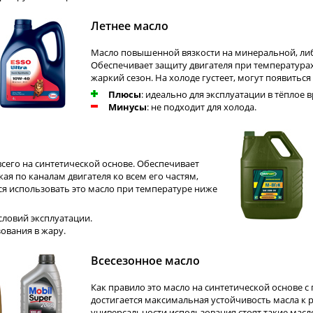
Летнее масло
Масло повышенной вязкости на минеральной, либ
Обеспечивает защиту двигателя при температурах
жаркий сезон. На холоде густеет, могут появиться
Плюсы
: идеально для эксплуатации в тёплое в
Минусы
: не подходит для холода.
сего на синтетической основе. Обеспечивает
ая по каналам двигателя ко всем его частям,
я использовать это масло при температуре ниже
словий эксплуатации.
зования в жару.
Всесезонное масло
Как правило это масло на синтетической основе 
достигается максимальная устойчивость масла к 
универсальности использования стоят такие масл