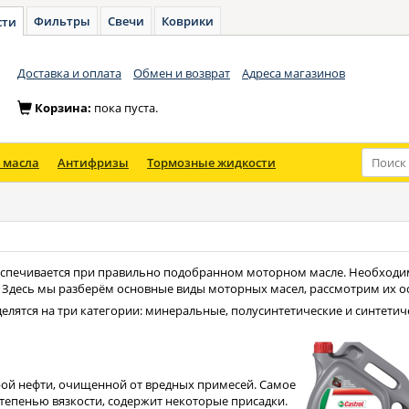
Фильтры
Свечи
Коврики
сти
Доставка и оплата
Обмен и возврат
Адреса магазинов
Корзина:
пока пуста.
 масла
Антифризы
Тормозные жидкости
беспечивается при правильно подобранном моторном масле. Необход
р. Здесь мы разберём основные виды моторных масел, рассмотрим их 
делятся на три категории: минеральные, полусинтетические и синтетич
ой нефти, очищенной от вредных примесей. Самое
тепенью вязкости, содержит некоторые присадки.