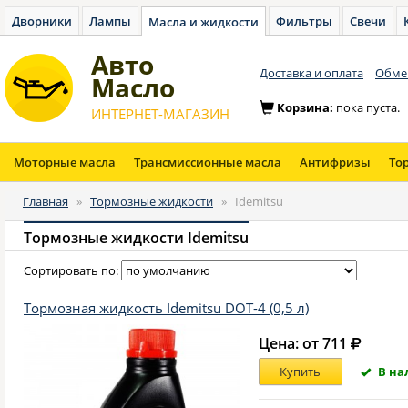
Дворники
Лампы
Фильтры
Свечи
Масла и жидкости
Авто
Доставка и оплата
Обмен
Масло
Корзина:
пока пуста.
ИНТЕРНЕТ-МАГАЗИН
Моторные масла
Трансмиссионные масла
Антифризы
То
Главная
»
Тормозные жидкости
»
Idemitsu
Тормозные жидкости Idemitsu
Сортировать по:
Тормозная жидкость Idemitsu DOT-4 (0,5 л)
Цена: от 711
В на
Купить