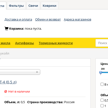
Фильтры
Свечи
Коврики
сти
Доставка и оплата
Обмен и возврат
Адреса магазинов
Корзина:
пока пуста.
 масла
Антифризы
Тормозные жидкости
укойл
л
Цена
200
4 (0,5 л)
В 
Нет в наличии
Объе
0,
Объем, л:
0,5
Страна производства:
Россия
1