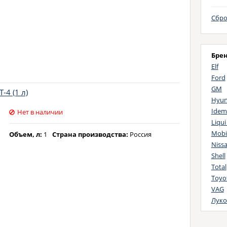
Сбро
Бре
Elf
Ford
GM
4 (1 л)
Hyun
Idem
Нет в наличии
Liqui
Mobi
Объем, л:
1
Страна производства:
Россия
Niss
Shell
Total
Toyo
VAG
Луко