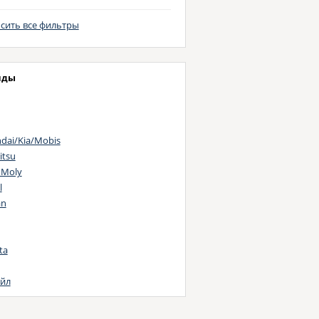
сить все фильтры
нды
dai/Kia/Mobis
itsu
 Moly
l
an
ta
йл