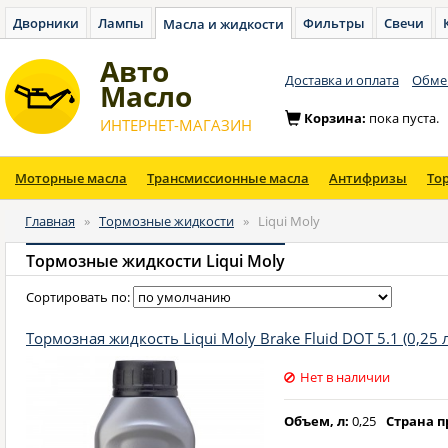
Дворники
Лампы
Фильтры
Свечи
Масла и жидкости
Авто
Доставка и оплата
Обмен
Масло
Корзина:
пока пуста.
ИНТЕРНЕТ-МАГАЗИН
Моторные масла
Трансмиссионные масла
Антифризы
То
Главная
»
Тормозные жидкости
»
Liqui Moly
Тормозные жидкости Liqui Moly
Сортировать по:
Тормозная жидкость Liqui Moly Brake Fluid DOT 5.1 (0,25 л
Нет в наличии
Объем, л:
0,25
Страна п