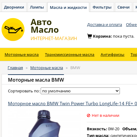
Дворники
Лампы
Фильтры
Свечи
Масла и жидкости
Авто
Доставка и оплата
Обмен
Масло
Корзина:
пока пуста.
ИНТЕРНЕТ-МАГАЗИН
Моторные масла
Трансмиссионные масла
Антифризы
То
Главная
»
Моторные масла
»
BMW
Моторные масла BMW
Сортировать по:
Моторное масло BMW Twin Power Turbo LongLife-14 FE+ 0
Нет в наличии
Вязкость:
0W-20
Объем,
Тип масла:
синтетическо