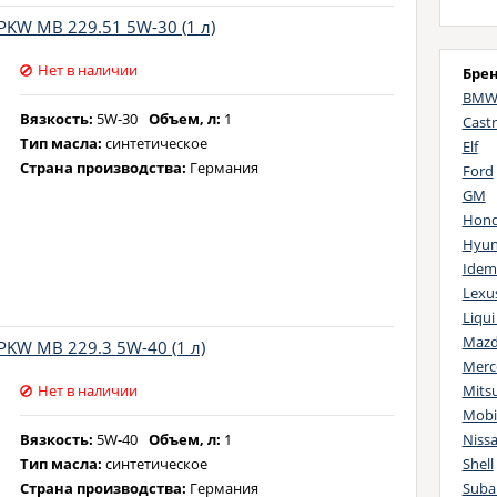
PKW MB 229.51 5W-30 (1 л)
Нет в наличии
Бре
BM
Вязкость:
5W-30
Объем, л:
1
Castr
Тип масла:
синтетическое
Elf
Страна производства:
Германия
Ford
GM
Hon
Hyun
Idem
Lexu
Liqui
Maz
PKW MB 229.3 5W-40 (1 л)
Merc
Mitsu
Нет в наличии
Mobi
Niss
Вязкость:
5W-40
Объем, л:
1
Shell
Тип масла:
синтетическое
Suba
Страна производства:
Германия