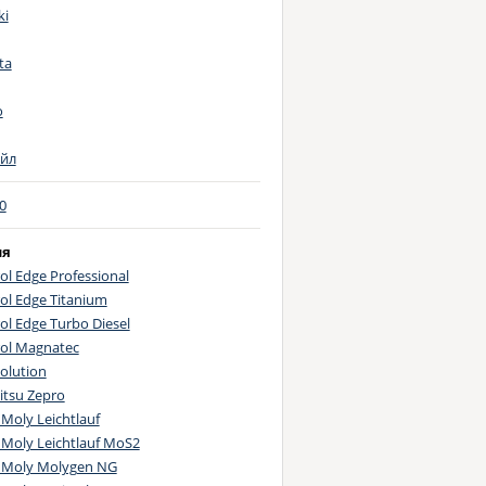
ki
ta
o
йл
0
ия
ol Edge Professional
ol Edge Titanium
ol Edge Turbo Diesel
rol Magnatec
volution
itsu Zepro
 Moly Leichtlauf
 Moly Leichtlauf MoS2
i Moly Molygen NG