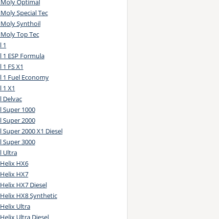
i Moly Optimal
 Moly Special Tec
 Moly Synthoil
 Moly Top Tec
l 1
l 1 ESP Formula
 1 FS X1
l 1 Fuel Economy
 1 X1
l Delvac
l Super 1000
l Super 2000
 Super 2000 X1 Diesel
l Super 3000
 Ultra
 Helix HX6
 Helix HX7
 Helix HX7 Diesel
 Helix HX8 Synthetic
 Helix Ultra
 Helix Ultra Diesel