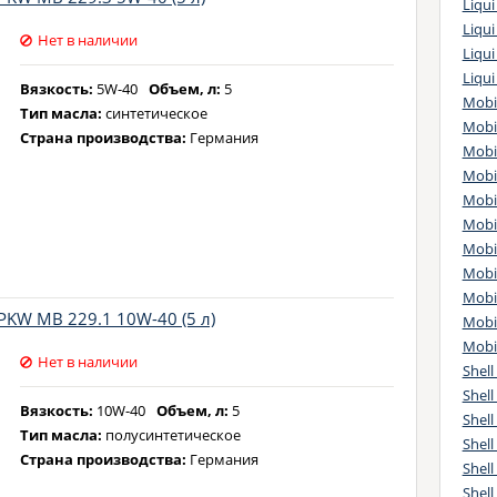
Liqu
Liqui
Нет в наличии
Liqui
Liqui
Вязкость:
5W-40
Объем, л:
5
Mobi
Тип масла:
синтетическое
Mobi
Страна производства:
Германия
Mobil
Mobi
Mobil
Mobi
Mobi
Mobi
Mobil
PKW MB 229.1 10W-40 (5 л)
Mobi
Mobil
Нет в наличии
Shell
Shell
Вязкость:
10W-40
Объем, л:
5
Shell
Тип масла:
полусинтетическое
Shell
Страна производства:
Германия
Shell
Shell