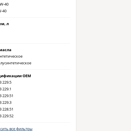
W-40
-40
м, л
масла
нтетическое
лусинтетическое
цификации OEM
 229.5
 229.1
 229.51
 229.3
 228.51
 229.52
сить все фильтры