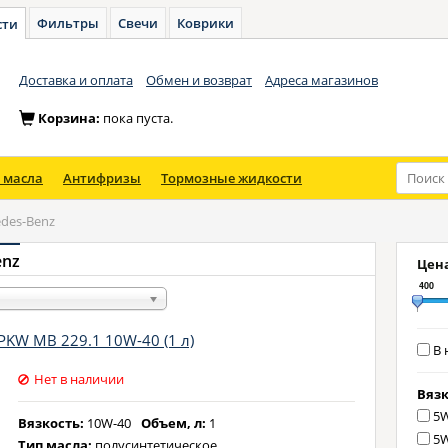
Фильтры
Свечи
Коврики
сти
Доставка и оплата
Обмен и возврат
Адреса магазинов
Корзина:
пока пуста.
 масла
Антифризы
Тормозные жидкости
des-Benz
enz
Цена
400
PKW MB 229.1 10W-40 (1 л)
В 
Нет в наличии
Вязк
5W
Вязкость:
10W-40
Объем, л:
1
5W
Тип масла:
полусинтетическое