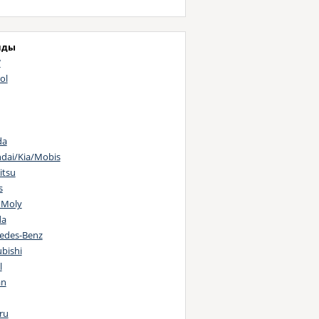
нды
W
ol
da
dai/Kia/Mobis
itsu
s
 Moly
da
edes-Benz
bishi
l
an
ru