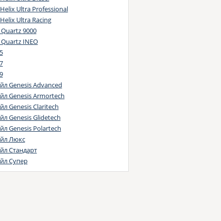
 Helix Ultra Professional
 Helix Ultra Racing
 Quartz 9000
l Quartz INEO
5
7
9
йл Genesis Advanced
йл Genesis Armortech
л Genesis Claritech
йл Genesis Glidetech
йл Genesis Polartech
йл Люкс
йл Стандарт
йл Супер