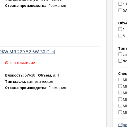
10
Страна производства:
Германия
0W
Объе
1
5
Тип 
PKW MB 229.52 5W-30 (1 л)
си
по
Нет в наличии
Спе
Вязкость:
5W-30
Объем, л:
1
MB
Тип масла:
синтетическое
MB
Страна производства:
Германия
MB
MB
MB
MB
Сбро