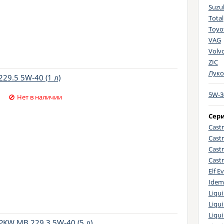
Suzu
Total
Toyo
VAG
Volv
ZIC
Луко
29.5 5W-40 (1 л)
5W-3
Нет в наличии
Сер
Castr
Castr
Castr
Cast
Elf E
Idem
Liqui
Liqui
Liqu
PKW MB 229.3 5W-40 (5 л)