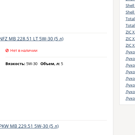
Shell
Shell
Total
Tota
ZIC X
FZ MB 228.51 LT 5W-30 (5 л)
ZIC X
ZIC X
Нет в наличии
Луко
Луко
Вязкость:
5W-30
Объем, л:
5
Лукой
Луко
Луко
Луко
Луко
Луко
PKW MB 229.51 5W-30 (5 л)