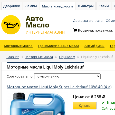
Дворники
Лампы
Фильтры
Свечи
Масла и жидкости
Авто
Доставка и оплата
Обмен
Масло
Корзина:
пока пуста.
ИНТЕРНЕТ-МАГАЗИН
Моторные масла
Трансмиссионные масла
Антифризы
То
Главная
»
Моторные масла
»
Liqui Moly
»
Liqui Moly Leichtlauf
Моторные масла Liqui Moly Leichtlauf
Сортировать по:
Моторное масло Liqui Moly Super Leichtlauf 10W-40 (4 л)
Цена: от 6 258
В на
Купить
Сейчас 