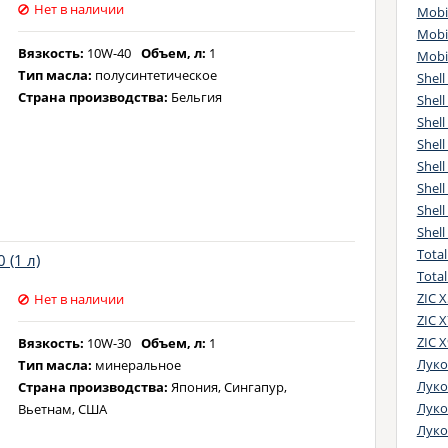
Нет в наличии
Fo
Mobil
Mobi
RN
Вязкость:
10W-40
Объем, л:
1
Mobil
MB
Тип масла:
полусинтетическое
Shell
Ja
Страна производства:
Бельгия
Shell
B
Shell
BM
Shell
Fo
Shell
PS
Shell
Fi
Shell
Fi
Shell
Fi
Total
 (1 л)
Fi
Tota
Ch
ZIC X
Нет в наличии
Fi
ZIC X
Fi
ZIC X
Вязкость:
10W-30
Объем, л:
1
GM
Луко
Тип масла:
минеральное
Le
Луко
Страна производства:
Япония, Сингапур,
BM
Лукой
Вьетнам, США
Pe
Луко