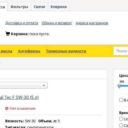
Фильтры
Свечи
Коврики
сти
Доставка и оплата
Обмен и возврат
Адреса магазинов
Корзина:
пока пуста.
 масла
Антифризы
Тормозные жидкости
0
Цена
200
l Tec F 5W-30 (5 л)
В 
Нет в наличии
Бре
Li
Вязкость:
5W-30
Объем, л:
5
Ca
Тип масла:
синтетическое