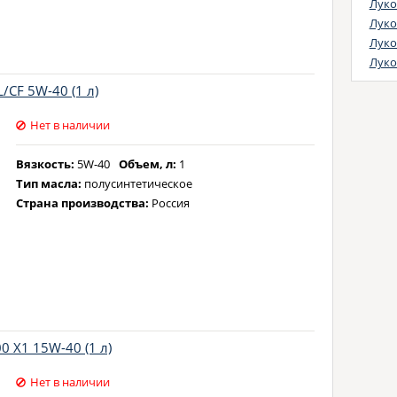
Pe
Луко
Fo
Луко
G
Луко
Vo
Луко
Fo
CF 5W-40 (1 л)
Fo
Fo
Нет в наличии
Fo
Ko
Вязкость:
5W-40
Объем, л:
1
Тип масла:
полусинтетическое
Po
Страна производства:
Россия
GM
Ch
GM
BM
MB
Fo
Fo
0 X1 15W-40 (1 л)
Fi
Vo
Нет в наличии
Fo