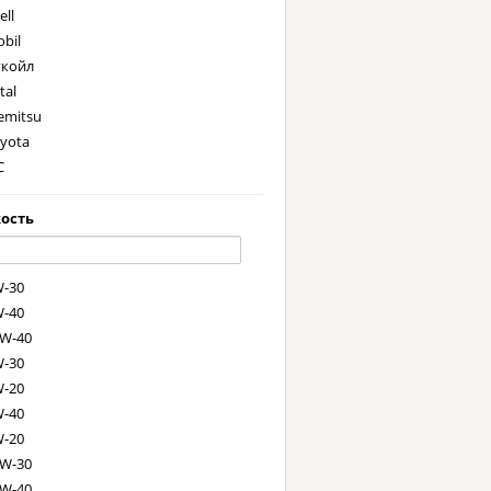
ell
bil
койл
tal
emitsu
yota
C
ssan
ость
tsubishi
undai/Kia/Mobis
-30
xus
-40
rcedes-Benz
W-40
onda
-30
AG
-20
M
-40
azda
-20
MW
W-30
W-40