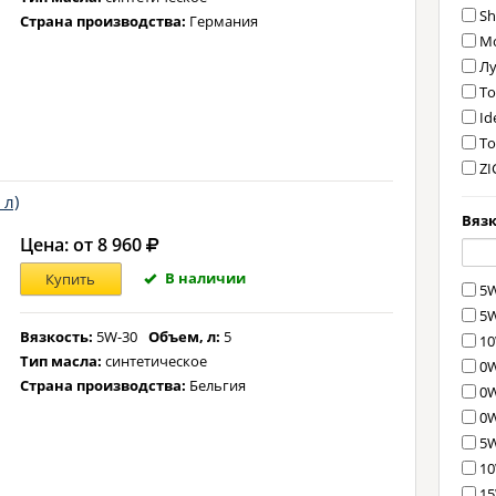
Sh
Страна производства:
Германия
Mo
Лу
To
Id
To
ZI
Elf
 л)
Ni
Вязк
Цена: от 8 960
Mi
Hy
В наличии
Купить
5W
Le
5W
Me
Вязкость:
5W-30
Объем, л:
5
10
H
Тип масла:
синтетическое
0W
V
Страна производства:
Бельгия
0W
G
0W
M
5W
B
10
15