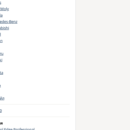
s
A B71 2296
 Moly
rd WSS-M2C 913-B
da
rd WSS-M2C 917-A
edes-Benz
rd WSS-M2C 913-D
bishi
 500.00
l
 226.5
an
 506.01
rd WSS M2C 913-A
ru
rd WSS-M2C917-A
ki
 506.00
at 9.55535-S2
ta
A B71 2294
A B71 2290
o
at 9.55535-M2
 503.00
йл
 503.01
rd WSS-M2C 946-A
0
A B71 2300
ия
 229.52
ol Edge Professional
rd WSS-M2C 937-A