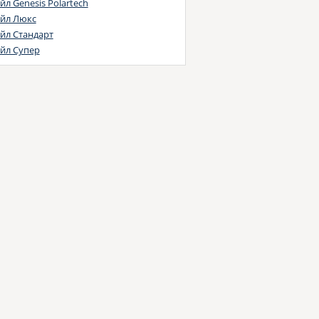
ugeot Citroen Automobiles B71 2290
йл Genesis Polartech
rd WSS-M2C 920-A
йл Люкс
M 4718M
йл Стандарт
lvo VDS-3
йл Супер
rd WSS-M2C948-B
rd WSS-M2C913-A
rd WSS-M2C913-B
rd WSS-M2C913-D
enigsegg Approved
rsche
 Dexos 1
rysler MS 6395
 6094 M
W LL-01 FE
 226.51
rd WSS M2C 934B
rd WSS-M2C 925-A
at 9.55535-G1
lvo VCC 95200377
rd WSS M2C 913D