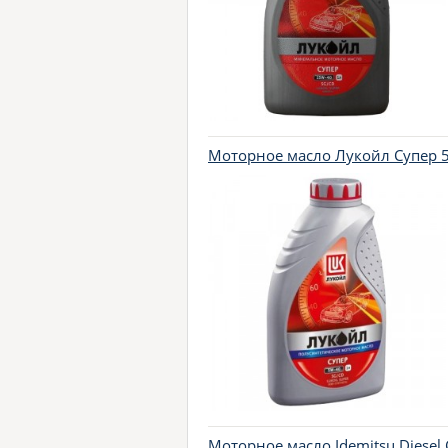
Моторное масло Лукойл Супер 5
Моторное масло Idemitsu Diesel 