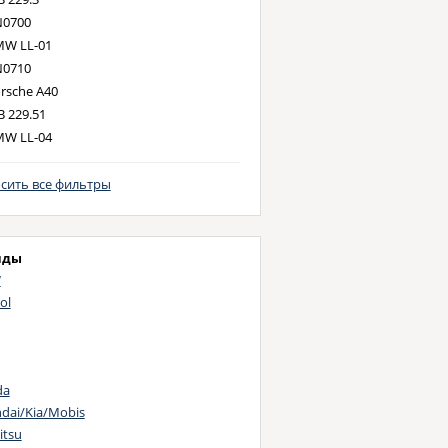
0700
W LL-01
0710
rsche A40
 229.51
W LL-04
 229.1
 229.31
сить все фильтры
 229.5
 505.01
 501.01
нды
-LL-B-025
W
 Dexos 2
ol
 504.00
 507.00
rd WSS-M2C 913-C
W LL-98
da
dai/Kia/Mobis
-LL-A-025
itsu
rsche C30