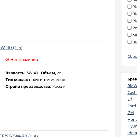
RN
BM
RN
Po
MB
BM
W-40 (1 л)
MB
MB
Сбро
Нет в наличии
MB
VW
Вязкость:
5W-40
Объем, л:
1
VW
Бре
Тип масла:
полусинтетическое
GM
BM
Страна производства:
Россия
GM
Castr
VW
Elf
VW
Ford
Fo
GM
BM
Hon
Hyun
GM
Idem
Po
CF/SG 5W-30 (1 л)