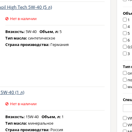
10
il High Tech 5W-40 (5 л)
5W
Объе
Нет в наличии
10
1
15
4
Вязкость:
5W-40
Объем, л:
5
5
Тип масла:
синтетическое
6
Страна производства:
Германия
0,
3
Тип 
си
по
м
5W-40 (1 л)
Спе
Нет в наличии
Вязкость:
15W-40
Объем, л:
1
VW
Тип масла:
минеральное
VW
Страна производства:
Россия
MB