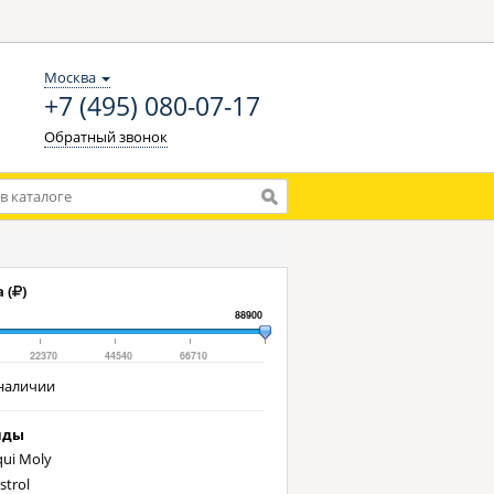
Москва
+7 (495) 080-07-17
Обратный звонок
 (
)
88900
22370
44540
66710
наличии
нды
qui Moly
strol