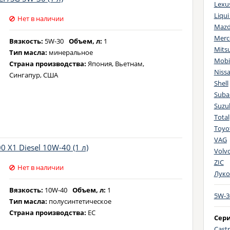
Lexu
PS
Liqui
Fo
Нет в наличии
Maz
Fo
Merc
Fo
Вязкость:
5W-30
Объем, л:
1
Mitsu
Тип масла:
минеральное
VW
Mobi
Страна производства:
Япония, Вьетнам,
MB
Niss
Сингапур, США
VW
Shell
Fo
Suba
Fo
Suzu
VW
Total
Fi
Toyo
PS
VAG
 X1 Diesel 10W-40 (1 л)
PS
Volv
Fi
ZIC
Нет в наличии
VW
Луко
VW
Вязкость:
10W-40
Объем, л:
1
Fo
5W-3
Тип масла:
полусинтетическое
PS
Страна производства:
ЕС
Сер
MB
Castr
Fo