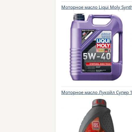
Моторное масло Liqui Moly Syntho
Моторное масло Лукойл Супер 1