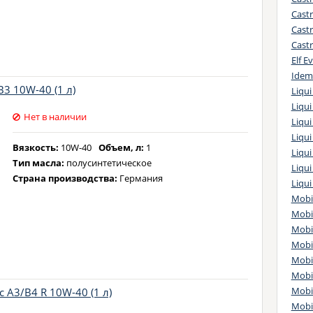
Castr
GM
Castr
Ja
Cast
Fi
Elf E
Fi
Idem
Fi
3 10W-40 (1 л)
Liqui
Fo
Liqui
G
Нет в наличии
Liqu
AV
Liqu
Fi
Вязкость:
10W-40
Объем, л:
1
Liqui
GM
Тип масла:
полусинтетическое
Liqui
Fi
Страна производства:
Германия
Liqui
Ch
Mobi
OP
Mobi
OP
Mobil
Ch
Mobi
Fo
Mobil
Fe
Mobi
Fo
Mobi
 А3/В4 R 10W-40 (1 л)
Fo
Mobi