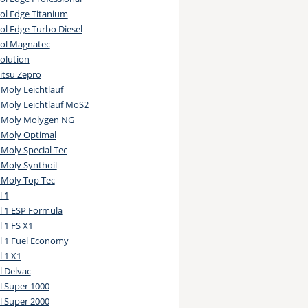
ol Edge Titanium
 LL-A/B-025
ol Edge Turbo Diesel
guar Land Rover STJLR.03.5003
rol Magnatec
at 9.55535-S1
volution
at 955535.Z2
itsu Zepro
at 9.55535-N2
 Moly Leichtlauf
rd WSS-M2C 948-B
 Moly Leichtlauf MoS2
M 6094M
i Moly Molygen NG
TOVAZ LADA cars
i Moly Optimal
at 9.55535-D2
 Moly Special Tec
 LL-A-025
 Moly Synthoil
at 9.55535-H2
 Moly Top Tec
rysler MS-6395
l 1
EL GM LL-A-025
l 1 ESP Formula
EL GM LL-B-025
 1 FS X1
rysler MS-11106
l 1 Fuel Economy
rd WSS-M2C 929-A
 1 X1
rrari
l Delvac
rd WSS-M2C 930-A
l Super 1000
rd WSS-M2C 945-A
l Super 2000